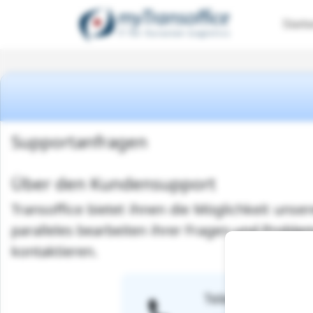
Starts
Supportanfragen
Über den Kundensupport
Transoffice bietet ihnen die Möglichkeit unse
paralleles bearbeiten ihrer Fragen und Problem
kontaktieren.
Telefon