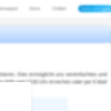
Demo anfragen
ensupport
Demo
Chatbot
ktieren. Dies ermöglicht uns vereinfachtes und
en 9:00 und 17:00 Uhr erreichen oder per E-Mail
E-Mail