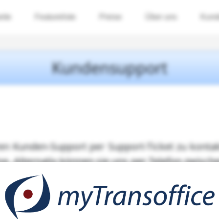
eite
Featureliste
Preise
Über uns
Kund
Kundensupport
ren Kunden-Support per Support-Ticket zu konta
e. Alternativ können sie uns per Telefon zwisch