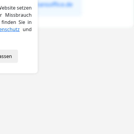
info@mytransoffice.de
Website setzen
or Missbrauch
finden Sie in
enschutz
und
assen